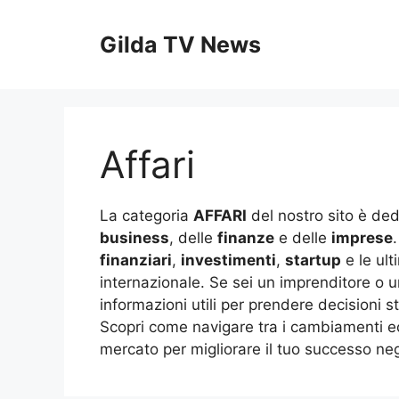
Vai
al
Gilda TV News
contenuto
Affari
La categoria
AFFARI
del nostro sito è ded
business
, delle
finanze
e delle
imprese
finanziari
,
investimenti
,
startup
e le ult
internazionale. Se sei un imprenditore o un
informazioni utili per prendere decisioni s
Scopri come navigare tra i cambiamenti ec
mercato per migliorare il tuo successo negl